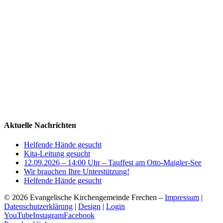
Aktuelle Nachrichten
Helfende Hände gesucht
Kita-Leitung gesucht
12.09.2026 – 14:00 Uhr – Tauffest am Otto-Maigler-See
Wir brauchen Ihre Unterstützung!
Helfende Hände gesucht
©
2026 Evangelische Kirchengemeinde Frechen –
Impressum
|
Datenschutzerklärung
|
Design
|
Login
YouTube
Instagram
Facebook