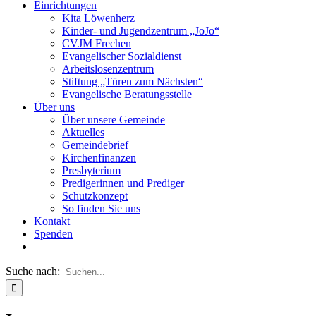
Einrichtungen
Kita Löwenherz
Kinder- und Jugendzentrum „JoJo“
CVJM Frechen
Evangelischer Sozialdienst
Arbeitslosenzentrum
Stiftung „Türen zum Nächsten“
Evangelische Beratungsstelle
Über uns
Über unsere Gemeinde
Aktuelles
Gemeindebrief
Kirchenfinanzen
Presbyterium
Predigerinnen und Prediger
Schutzkonzept
So finden Sie uns
Kontakt
Spenden
Suche nach: