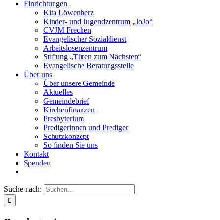
Einrichtungen
Kita Löwenherz
Kinder- und Jugendzentrum „JoJo“
CVJM Frechen
Evangelischer Sozialdienst
Arbeitslosenzentrum
Stiftung „Türen zum Nächsten“
Evangelische Beratungsstelle
Über uns
Über unsere Gemeinde
Aktuelles
Gemeindebrief
Kirchenfinanzen
Presbyterium
Predigerinnen und Prediger
Schutzkonzept
So finden Sie uns
Kontakt
Spenden
Suche nach: