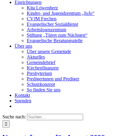
Einrichtungen
Kita Löwenherz
Kinder- und Jugendzentrum „JoJo“
CVJM Frechen
Evangelischer Sozialdienst
Arbeitslosenzentrum
Stiftung „Türen zum Nächsten“
Evangelische Beratungsstelle
Über uns
Über unsere Gemeinde
Aktuelles
Gemeindebrief
Kirchenfinanzen
Presbyterium
Predigerinnen und Prediger
Schutzkonzept
So finden Sie uns
Kontakt
Spenden
Suche nach: