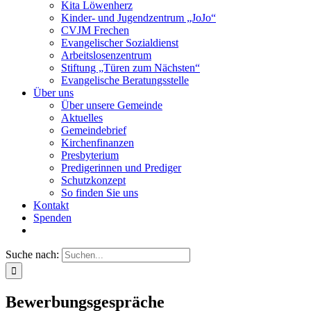
Kita Löwenherz
Kinder- und Jugendzentrum „JoJo“
CVJM Frechen
Evangelischer Sozialdienst
Arbeitslosenzentrum
Stiftung „Türen zum Nächsten“
Evangelische Beratungsstelle
Über uns
Über unsere Gemeinde
Aktuelles
Gemeindebrief
Kirchenfinanzen
Presbyterium
Predigerinnen und Prediger
Schutzkonzept
So finden Sie uns
Kontakt
Spenden
Suche nach:
Bewerbungsgespräche