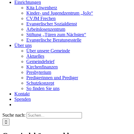
Einrichtungen
Kita Löwenherz
Kinder- und Jugendzentrum „JoJo“
CVJM Frechen
Evangelischer Sozialdienst
Arbeitslosenzentrum
Stiftung „Türen zum Nächsten“
Evangelische Beratungsstelle
Über uns
Über unsere Gemeinde
Aktuelles
Gemeindebrief
Kirchenfinanzen
Presbyterium
Predigerinnen und Prediger
Schutzkonzept
So finden Sie uns
Kontakt
Spenden
Suche nach: