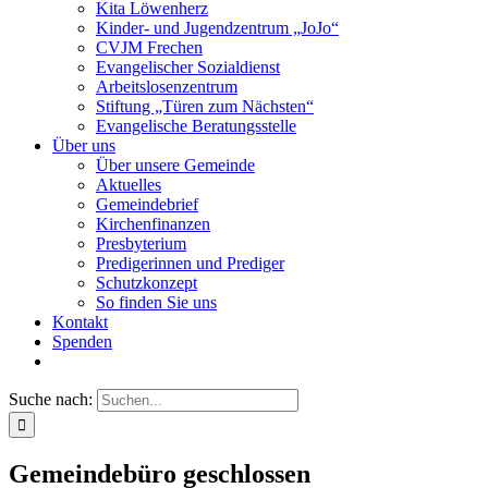
Kita Löwenherz
Kinder- und Jugendzentrum „JoJo“
CVJM Frechen
Evangelischer Sozialdienst
Arbeitslosenzentrum
Stiftung „Türen zum Nächsten“
Evangelische Beratungsstelle
Über uns
Über unsere Gemeinde
Aktuelles
Gemeindebrief
Kirchenfinanzen
Presbyterium
Predigerinnen und Prediger
Schutzkonzept
So finden Sie uns
Kontakt
Spenden
Suche nach:
Gemeindebüro geschlossen