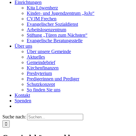
Einrichtungen
Kita Löwenherz
Kinder- und Jugendzentrum „JoJo“
CVJM Frechen
Evangelischer Sozialdienst
Arbeitslosenzentrum
Stiftung „Türen zum Nächsten“
Evangelische Beratungsstelle
Über uns
Über unsere Gemeinde
Aktuelles
Gemeindebrief
Kirchenfinanzen
Presbyterium
Predigerinnen und Prediger
Schutzkonzept
So finden Sie uns
Kontakt
Spenden
Suche nach: