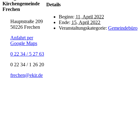
Kirchengemeinde
Details
Frechen
Beginn:
11. April 2022
Hauptstraße 209
Ende:
15. April 2022
50226 Frechen
Veranstaltungskategorie:
Gemeindebüro
Anfahrt per
Google Maps
0 22 34 / 5 27 63
‍0 22 34 / ‍1 26 20
frechen@ekir.de