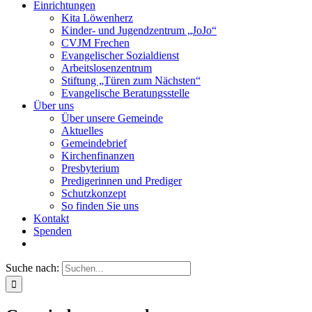
Einrichtungen
Kita Löwenherz
Kinder- und Jugendzentrum „JoJo“
CVJM Frechen
Evangelischer Sozialdienst
Arbeitslosenzentrum
Stiftung „Türen zum Nächsten“
Evangelische Beratungsstelle
Über uns
Über unsere Gemeinde
Aktuelles
Gemeindebrief
Kirchenfinanzen
Presbyterium
Predigerinnen und Prediger
Schutzkonzept
So finden Sie uns
Kontakt
Spenden
Suche nach: