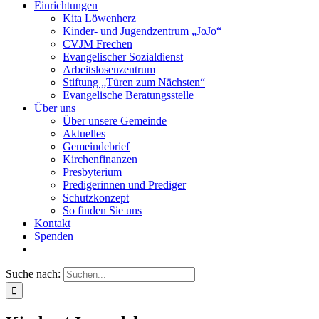
Einrichtungen
Kita Löwenherz
Kinder- und Jugendzentrum „JoJo“
CVJM Frechen
Evangelischer Sozialdienst
Arbeitslosenzentrum
Stiftung „Türen zum Nächsten“
Evangelische Beratungsstelle
Über uns
Über unsere Gemeinde
Aktuelles
Gemeindebrief
Kirchenfinanzen
Presbyterium
Predigerinnen und Prediger
Schutzkonzept
So finden Sie uns
Kontakt
Spenden
Suche nach: