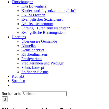
Einrichtungen
Kita Löwenherz
Kinder- und Jugendzentrum „JoJo“
CVJM Frechen
Evangelischer Sozialdienst
Arbeitslosenzentrum
Stiftung „Türen zum Nächsten“
Evangelische Beratungsstelle
Über uns
Über unsere Gemeinde
Aktuelles
Gemeindebrief
Kirchenfinanzen
Presbyterium
Predigerinnen und Prediger
Schutzkonzept
So finden Sie uns
Kontakt
Spenden
Suche nach: