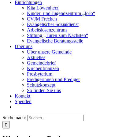
Einrichtungen
Kita Löwenherz
Kinder- und Jugendzentrum „JoJo“
CVJM Frechen
Evangelischer Sozialdienst
Arbeitslosenzentrum
Stiftung „Türen zum Nächsten“
Evangelische Beratungsstelle
Über uns
Über unsere Gemeinde
Aktuelles
Gemeindebrief
Kirchenfinanzen
Presbyterium
Predigerinnen und Prediger
Schutzkonzept
So finden Sie uns
Kontakt
Spenden
Suche nach: