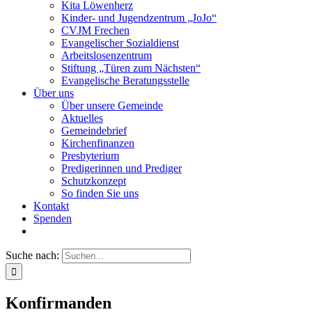
Kita Löwenherz
Kinder- und Jugendzentrum „JoJo“
CVJM Frechen
Evangelischer Sozialdienst
Arbeitslosenzentrum
Stiftung „Türen zum Nächsten“
Evangelische Beratungsstelle
Über uns
Über unsere Gemeinde
Aktuelles
Gemeindebrief
Kirchenfinanzen
Presbyterium
Predigerinnen und Prediger
Schutzkonzept
So finden Sie uns
Kontakt
Spenden
Suche nach:
Konfirmanden