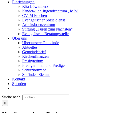
Einrichtungen
Kita Löwenherz
Kinder- und Jugendzentrum „JoJo“
CVJM Frechen
Evangelischer Sozialdienst
Arbeitslosenzentrum
Stiftung „Türen zum Nächsten“
Evangelische Beratungsstelle
Über uns
Über unsere Gemeinde
Aktuelles
Gemeindebrief
Kirchenfinanzen
Presbyterium
Predigerinnen und Prediger
Schutzkonzept
So finden Sie uns
Kontakt
Spenden
Suche nach: