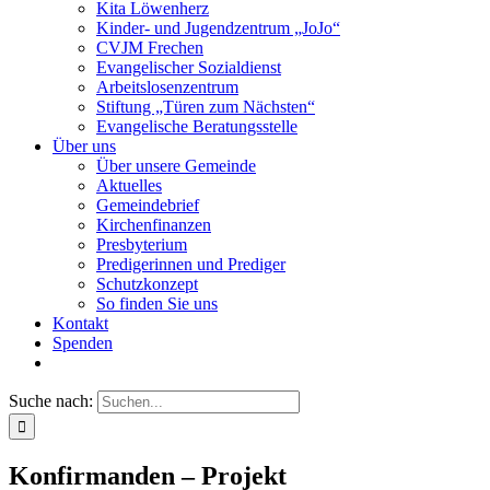
Kita Löwenherz
Kinder- und Jugendzentrum „JoJo“
CVJM Frechen
Evangelischer Sozialdienst
Arbeitslosenzentrum
Stiftung „Türen zum Nächsten“
Evangelische Beratungsstelle
Über uns
Über unsere Gemeinde
Aktuelles
Gemeindebrief
Kirchenfinanzen
Presbyterium
Predigerinnen und Prediger
Schutzkonzept
So finden Sie uns
Kontakt
Spenden
Suche nach:
Konfirmanden – Projekt