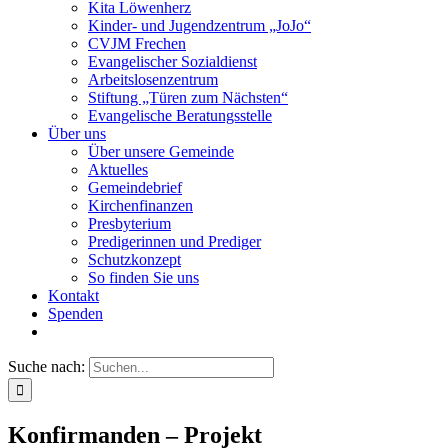
Kita Löwenherz
Kinder- und Jugendzentrum „JoJo“
CVJM Frechen
Evangelischer Sozialdienst
Arbeitslosenzentrum
Stiftung „Türen zum Nächsten“
Evangelische Beratungsstelle
Über uns
Über unsere Gemeinde
Aktuelles
Gemeindebrief
Kirchenfinanzen
Presbyterium
Predigerinnen und Prediger
Schutzkonzept
So finden Sie uns
Kontakt
Spenden
Suche nach:
Konfirmanden – Projekt