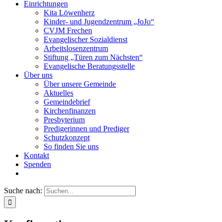
Einrichtungen
Kita Löwenherz
Kinder- und Jugendzentrum „JoJo“
CVJM Frechen
Evangelischer Sozialdienst
Arbeitslosenzentrum
Stiftung „Türen zum Nächsten“
Evangelische Beratungsstelle
Über uns
Über unsere Gemeinde
Aktuelles
Gemeindebrief
Kirchenfinanzen
Presbyterium
Predigerinnen und Prediger
Schutzkonzept
So finden Sie uns
Kontakt
Spenden
Suche nach: