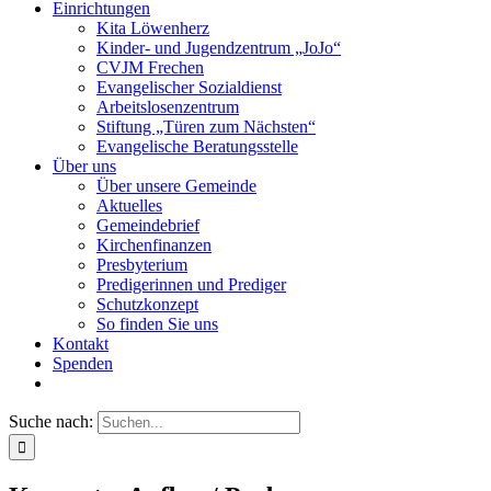
Einrichtungen
Kita Löwenherz
Kinder- und Jugendzentrum „JoJo“
CVJM Frechen
Evangelischer Sozialdienst
Arbeitslosenzentrum
Stiftung „Türen zum Nächsten“
Evangelische Beratungsstelle
Über uns
Über unsere Gemeinde
Aktuelles
Gemeindebrief
Kirchenfinanzen
Presbyterium
Predigerinnen und Prediger
Schutzkonzept
So finden Sie uns
Kontakt
Spenden
Suche nach: