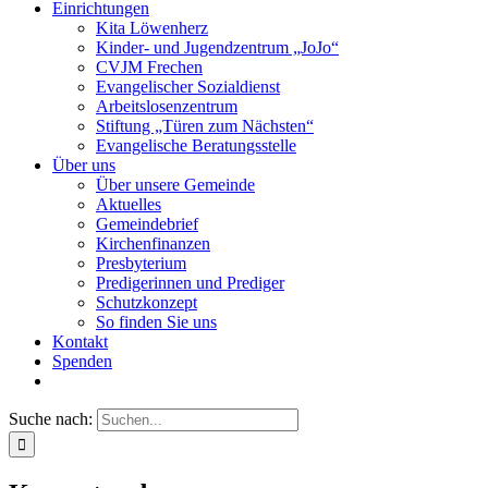
Einrichtungen
Kita Löwenherz
Kinder- und Jugendzentrum „JoJo“
CVJM Frechen
Evangelischer Sozialdienst
Arbeitslosenzentrum
Stiftung „Türen zum Nächsten“
Evangelische Beratungsstelle
Über uns
Über unsere Gemeinde
Aktuelles
Gemeindebrief
Kirchenfinanzen
Presbyterium
Predigerinnen und Prediger
Schutzkonzept
So finden Sie uns
Kontakt
Spenden
Suche nach: