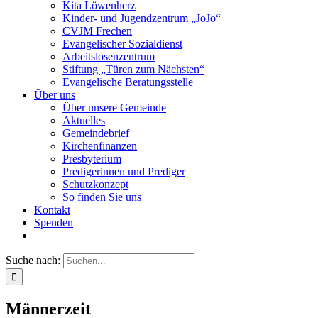
Kita Löwenherz
Kinder- und Jugendzentrum „JoJo“
CVJM Frechen
Evangelischer Sozialdienst
Arbeitslosenzentrum
Stiftung „Türen zum Nächsten“
Evangelische Beratungsstelle
Über uns
Über unsere Gemeinde
Aktuelles
Gemeindebrief
Kirchenfinanzen
Presbyterium
Predigerinnen und Prediger
Schutzkonzept
So finden Sie uns
Kontakt
Spenden
Suche nach:
Männerzeit