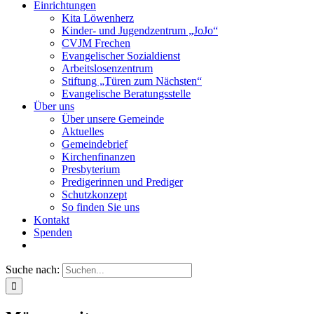
Einrichtungen
Kita Löwenherz
Kinder- und Jugendzentrum „JoJo“
CVJM Frechen
Evangelischer Sozialdienst
Arbeitslosenzentrum
Stiftung „Türen zum Nächsten“
Evangelische Beratungsstelle
Über uns
Über unsere Gemeinde
Aktuelles
Gemeindebrief
Kirchenfinanzen
Presbyterium
Predigerinnen und Prediger
Schutzkonzept
So finden Sie uns
Kontakt
Spenden
Suche nach: