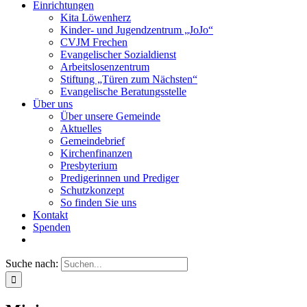
Einrichtungen
Kita Löwenherz
Kinder- und Jugendzentrum „JoJo“
CVJM Frechen
Evangelischer Sozialdienst
Arbeitslosenzentrum
Stiftung „Türen zum Nächsten“
Evangelische Beratungsstelle
Über uns
Über unsere Gemeinde
Aktuelles
Gemeindebrief
Kirchenfinanzen
Presbyterium
Predigerinnen und Prediger
Schutzkonzept
So finden Sie uns
Kontakt
Spenden
Suche nach: