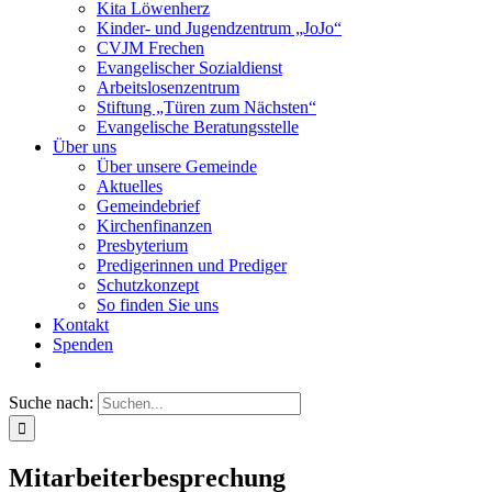
Kita Löwenherz
Kinder- und Jugendzentrum „JoJo“
CVJM Frechen
Evangelischer Sozialdienst
Arbeitslosenzentrum
Stiftung „Türen zum Nächsten“
Evangelische Beratungsstelle
Über uns
Über unsere Gemeinde
Aktuelles
Gemeindebrief
Kirchenfinanzen
Presbyterium
Predigerinnen und Prediger
Schutzkonzept
So finden Sie uns
Kontakt
Spenden
Suche nach:
Mitarbeiterbesprechung