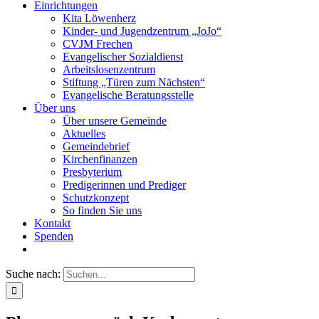
Einrichtungen
Kita Löwenherz
Kinder- und Jugendzentrum „JoJo“
CVJM Frechen
Evangelischer Sozialdienst
Arbeitslosenzentrum
Stiftung „Türen zum Nächsten“
Evangelische Beratungsstelle
Über uns
Über unsere Gemeinde
Aktuelles
Gemeindebrief
Kirchenfinanzen
Presbyterium
Predigerinnen und Prediger
Schutzkonzept
So finden Sie uns
Kontakt
Spenden
Suche nach: