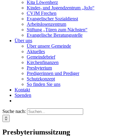
Kita Löwenherz
Kinder- und Jugendzentrum „JoJo“
CVJM Frechen
Evangelischer Sozialdienst
Arbeitslosenzentrum
Stiftung „Türen zum Nächsten“
Evangelische Beratungsstelle
Über uns
Über unsere Gemeinde
Aktuelles
Gemeindebrief
Kirchenfinanzen
Presbyterium
Predigerinnen und Prediger
Schutzkonzept
So finden Sie uns
Kontakt
Spenden
Suche nach:
Presbyteriumssitzung