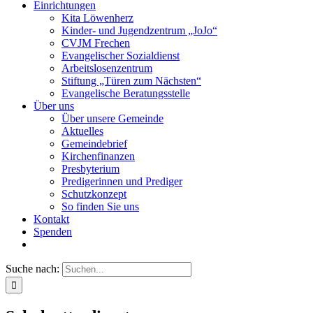
Einrichtungen
Kita Löwenherz
Kinder- und Jugendzentrum „JoJo“
CVJM Frechen
Evangelischer Sozialdienst
Arbeitslosenzentrum
Stiftung „Türen zum Nächsten“
Evangelische Beratungsstelle
Über uns
Über unsere Gemeinde
Aktuelles
Gemeindebrief
Kirchenfinanzen
Presbyterium
Predigerinnen und Prediger
Schutzkonzept
So finden Sie uns
Kontakt
Spenden
Suche nach: