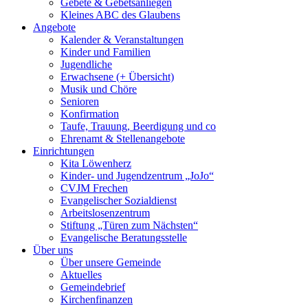
Gebete & Gebetsanliegen
Kleines ABC des Glaubens
Angebote
Kalender & Veranstaltungen
Kinder und Familien
Jugendliche
Erwachsene (+ Übersicht)
Musik und Chöre
Senioren
Konfirmation
Taufe, Trauung, Beerdigung und co
Ehrenamt & Stellenangebote
Einrichtungen
Kita Löwenherz
Kinder- und Jugendzentrum „JoJo“
CVJM Frechen
Evangelischer Sozialdienst
Arbeitslosenzentrum
Stiftung „Türen zum Nächsten“
Evangelische Beratungsstelle
Über uns
Über unsere Gemeinde
Aktuelles
Gemeindebrief
Kirchenfinanzen