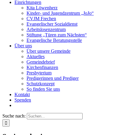
Einrichtungen
Kita Löwenherz
Kinder- und Jugendzentrum „JoJo“
CVJM Frechen
Evangelischer Sozialdienst
Arbeitslosenzentrum
Stiftung „Türen zum Nächsten“
Evangelische Beratungsstelle
Über uns
Über unsere Gemeinde
Aktuelles
Gemeindebrief
Kirchenfinanzen
Presbyterium
Predigerinnen und Prediger
Schutzkonzept
So finden Sie uns
Kontakt
Spenden
Suche nach: