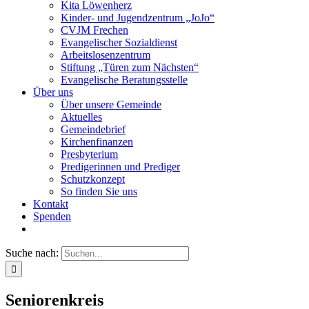
Kita Löwenherz
Kinder- und Jugendzentrum „JoJo“
CVJM Frechen
Evangelischer Sozialdienst
Arbeitslosenzentrum
Stiftung „Türen zum Nächsten“
Evangelische Beratungsstelle
Über uns
Über unsere Gemeinde
Aktuelles
Gemeindebrief
Kirchenfinanzen
Presbyterium
Predigerinnen und Prediger
Schutzkonzept
So finden Sie uns
Kontakt
Spenden
Suche nach:
Seniorenkreis