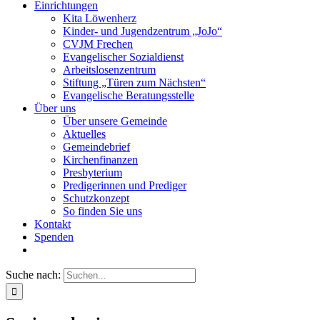
Einrichtungen
Kita Löwenherz
Kinder- und Jugendzentrum „JoJo“
CVJM Frechen
Evangelischer Sozialdienst
Arbeitslosenzentrum
Stiftung „Türen zum Nächsten“
Evangelische Beratungsstelle
Über uns
Über unsere Gemeinde
Aktuelles
Gemeindebrief
Kirchenfinanzen
Presbyterium
Predigerinnen und Prediger
Schutzkonzept
So finden Sie uns
Kontakt
Spenden
Suche nach: