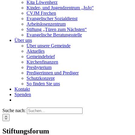
Kita Löwenherz
Kinder- und Jugendzentrum „JoJo“
CVJM Frechen
Evangelischer Sozialdienst
Arbeitslosenzentrum
Stiftung „Türen zum Nächsten“
Evangelische Beratungsstelle
Über uns
Über unsere Gemeinde
Aktuelles
Gemeindebrief
Kirchenfinanzen
Presbyterium
Predigerinnen und Prediger
Schutzkonzept
So finden Sie uns
Kontakt
Spenden
Suche nach:
Stiftungsforum