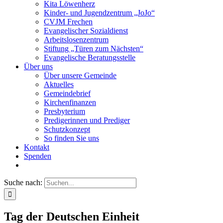
Kita Löwenherz
Kinder- und Jugendzentrum „JoJo“
CVJM Frechen
Evangelischer Sozialdienst
Arbeitslosenzentrum
Stiftung „Türen zum Nächsten“
Evangelische Beratungsstelle
Über uns
Über unsere Gemeinde
Aktuelles
Gemeindebrief
Kirchenfinanzen
Presbyterium
Predigerinnen und Prediger
Schutzkonzept
So finden Sie uns
Kontakt
Spenden
Suche nach:
Tag der Deutschen Einheit