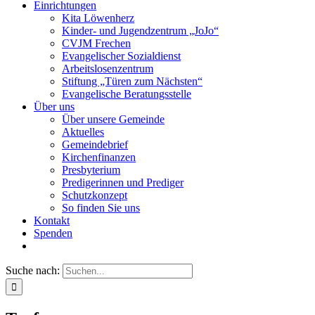
Einrichtungen
Kita Löwenherz
Kinder- und Jugendzentrum „JoJo“
CVJM Frechen
Evangelischer Sozialdienst
Arbeitslosenzentrum
Stiftung „Türen zum Nächsten“
Evangelische Beratungsstelle
Über uns
Über unsere Gemeinde
Aktuelles
Gemeindebrief
Kirchenfinanzen
Presbyterium
Predigerinnen und Prediger
Schutzkonzept
So finden Sie uns
Kontakt
Spenden
Suche nach: