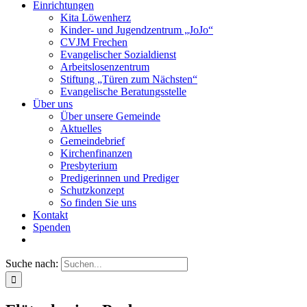
Einrichtungen
Kita Löwenherz
Kinder- und Jugendzentrum „JoJo“
CVJM Frechen
Evangelischer Sozialdienst
Arbeitslosenzentrum
Stiftung „Türen zum Nächsten“
Evangelische Beratungsstelle
Über uns
Über unsere Gemeinde
Aktuelles
Gemeindebrief
Kirchenfinanzen
Presbyterium
Predigerinnen und Prediger
Schutzkonzept
So finden Sie uns
Kontakt
Spenden
Suche nach: