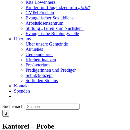
Kita Löwenherz
Kinder- und Jugendzentrum „JoJo“
CVJM Frechen
Evangelischer Sozialdienst
Arbeitslosenzentrum
Stiftung „Türen zum Nächsten“
Evangelische Beratungsstelle
Über uns
Über unsere Gemeinde
Aktuelles
Gemeindebrief
Kirchenfinanzen
Presbyterium
Predigerinnen und Prediger
Schutzkonzept
So finden Sie uns
Kontakt
Spenden
Suche nach:
Kantorei – Probe