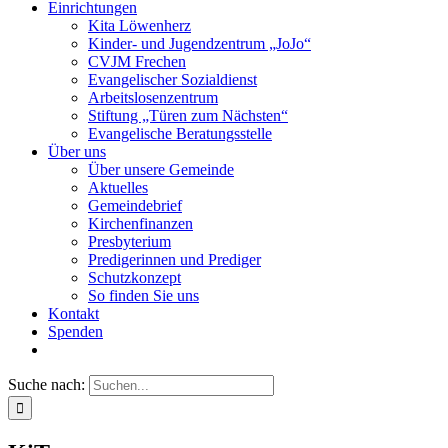
Einrichtungen
Kita Löwenherz
Kinder- und Jugendzentrum „JoJo“
CVJM Frechen
Evangelischer Sozialdienst
Arbeitslosenzentrum
Stiftung „Türen zum Nächsten“
Evangelische Beratungsstelle
Über uns
Über unsere Gemeinde
Aktuelles
Gemeindebrief
Kirchenfinanzen
Presbyterium
Predigerinnen und Prediger
Schutzkonzept
So finden Sie uns
Kontakt
Spenden
Suche nach: