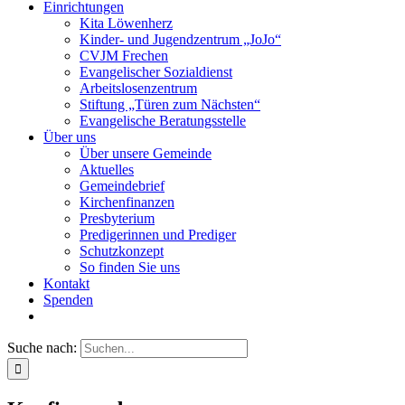
Einrichtungen
Kita Löwenherz
Kinder- und Jugendzentrum „JoJo“
CVJM Frechen
Evangelischer Sozialdienst
Arbeitslosenzentrum
Stiftung „Türen zum Nächsten“
Evangelische Beratungsstelle
Über uns
Über unsere Gemeinde
Aktuelles
Gemeindebrief
Kirchenfinanzen
Presbyterium
Predigerinnen und Prediger
Schutzkonzept
So finden Sie uns
Kontakt
Spenden
Suche nach: