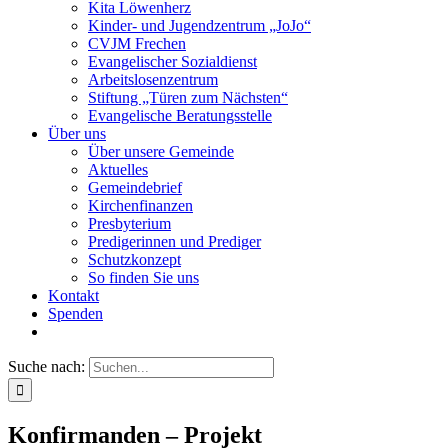
Kita Löwenherz
Kinder- und Jugendzentrum „JoJo“
CVJM Frechen
Evangelischer Sozialdienst
Arbeitslosenzentrum
Stiftung „Türen zum Nächsten“
Evangelische Beratungsstelle
Über uns
Über unsere Gemeinde
Aktuelles
Gemeindebrief
Kirchenfinanzen
Presbyterium
Predigerinnen und Prediger
Schutzkonzept
So finden Sie uns
Kontakt
Spenden
Suche nach:
Konfirmanden – Projekt