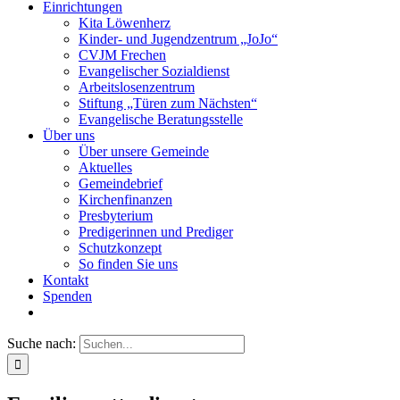
Einrichtungen
Kita Löwenherz
Kinder- und Jugendzentrum „JoJo“
CVJM Frechen
Evangelischer Sozialdienst
Arbeitslosenzentrum
Stiftung „Türen zum Nächsten“
Evangelische Beratungsstelle
Über uns
Über unsere Gemeinde
Aktuelles
Gemeindebrief
Kirchenfinanzen
Presbyterium
Predigerinnen und Prediger
Schutzkonzept
So finden Sie uns
Kontakt
Spenden
Suche nach: