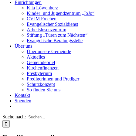
Einrichtungen
Kita Löwenherz
Kinder- und Jugendzentrum „JoJo“
CVJM Frechen
Evangelischer Sozialdienst
Arbeitslosenzentrum
Stiftung „Türen zum Nächsten“
Evangelische Beratungsstelle
Über uns
Über unsere Gemeinde
Aktuelles
Gemeindebrief
Kirchenfinanzen
Presbyterium
Predigerinnen und Prediger
Schutzkonzept
So finden Sie uns
Kontakt
Spenden
Suche nach: