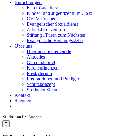
Einrichtungen
Kita Löwenherz
Kinder- und Jugendzentrum „JoJo“
CVJM Frechen
Evangelischer Sozialdienst
Arbeitslosenzentrum
Stiftung „Türen zum Nächsten“
Evangelische Beratungsstelle
Über uns
Über unsere Gemeinde
Aktuelles
Gemeindebrief
Kirchenfinanzen
Presbyterium
Predigerinnen und Prediger
Schutzkonzept
So finden Sie uns
Kontakt
Spenden
Suche nach: