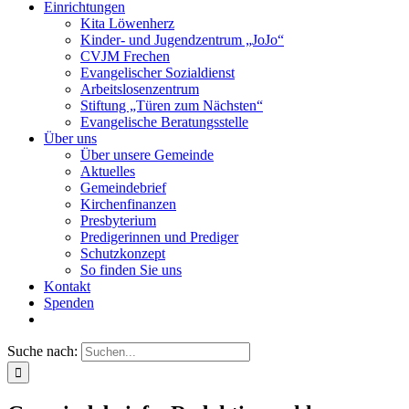
Einrichtungen
Kita Löwenherz
Kinder- und Jugendzentrum „JoJo“
CVJM Frechen
Evangelischer Sozialdienst
Arbeitslosenzentrum
Stiftung „Türen zum Nächsten“
Evangelische Beratungsstelle
Über uns
Über unsere Gemeinde
Aktuelles
Gemeindebrief
Kirchenfinanzen
Presbyterium
Predigerinnen und Prediger
Schutzkonzept
So finden Sie uns
Kontakt
Spenden
Suche nach: