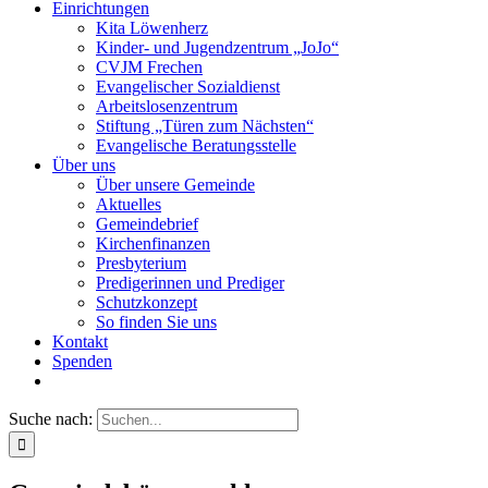
Einrichtungen
Kita Löwenherz
Kinder- und Jugendzentrum „JoJo“
CVJM Frechen
Evangelischer Sozialdienst
Arbeitslosenzentrum
Stiftung „Türen zum Nächsten“
Evangelische Beratungsstelle
Über uns
Über unsere Gemeinde
Aktuelles
Gemeindebrief
Kirchenfinanzen
Presbyterium
Predigerinnen und Prediger
Schutzkonzept
So finden Sie uns
Kontakt
Spenden
Suche nach: