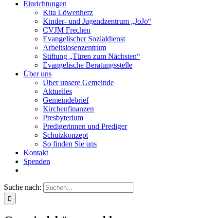
Einrichtungen
Kita Löwenherz
Kinder- und Jugendzentrum „JoJo“
CVJM Frechen
Evangelischer Sozialdienst
Arbeitslosenzentrum
Stiftung „Türen zum Nächsten“
Evangelische Beratungsstelle
Über uns
Über unsere Gemeinde
Aktuelles
Gemeindebrief
Kirchenfinanzen
Presbyterium
Predigerinnen und Prediger
Schutzkonzept
So finden Sie uns
Kontakt
Spenden
Suche nach: