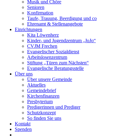
Musik und Chöre
Senioren
Konfirmation
Taufe, Trauung, Beerdigung und co
Ehrenamt & Stellenangebote
Einrichtungen
Kita Löwenherz
Kinder- und Jugendzentrum „JoJo“
CVJM Frechen
Evangelischer Sozialdienst
Arbeitslosenzentrum
Stiftung „Türen zum Nächsten“
Evangelische Beratungsstelle
Über uns
Über unsere Gemeinde
Aktuelles
Gemeindebrief
Kirchenfinanzen
Presbyterium
Predigerinnen und Prediger
Schutzkonzept
So finden Sie uns
Kontakt
Spenden