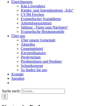
Einrichtungen
Kita Löwenherz
Kinder- und Jugendzentrum „JoJo“
CVJM Frechen
Evangelischer Sozialdienst
Arbeitslosenzentrum
Stiftung „Türen zum Nächsten“
Evangelische Beratungsstelle
Über uns
Über unsere Gemeinde
Aktuelles
Gemeindebrief
Kirchenfinanzen
Presbyterium
Predigerinnen und Prediger
Schutzkonzept
So finden Sie uns
Kontakt
Spenden
Suche nach: