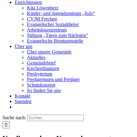
Einrichtungen
Kita Löwenherz
Kinder- und Jugendzentrum „JoJo“
CVJM Frechen
Evangelischer Sozialdienst
Arbeitslosenzentrum
Stiftung „Türen zum Nächsten“
Evangelische Beratungsstelle
Über uns
Über unsere Gemeinde
Aktuelles
Gemeindebrief
Kirchenfinanzen
Presbyterium
Predigerinnen und Prediger
Schutzkonzept
So finden Sie uns
Kontakt
Spenden
Suche nach: