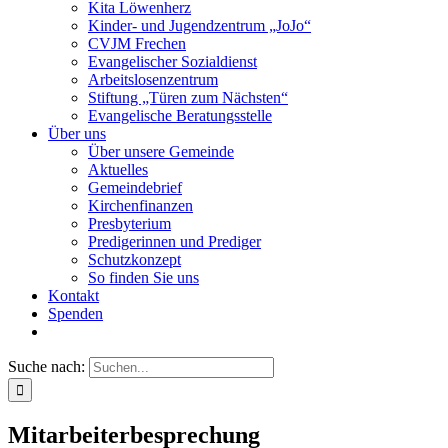
Kita Löwenherz
Kinder- und Jugendzentrum „JoJo“
CVJM Frechen
Evangelischer Sozialdienst
Arbeitslosenzentrum
Stiftung „Türen zum Nächsten“
Evangelische Beratungsstelle
Über uns
Über unsere Gemeinde
Aktuelles
Gemeindebrief
Kirchenfinanzen
Presbyterium
Predigerinnen und Prediger
Schutzkonzept
So finden Sie uns
Kontakt
Spenden
Suche nach:
Mitarbeiterbesprechung