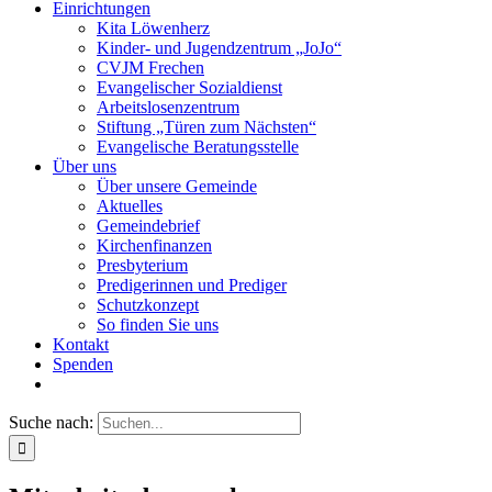
Einrichtungen
Kita Löwenherz
Kinder- und Jugendzentrum „JoJo“
CVJM Frechen
Evangelischer Sozialdienst
Arbeitslosenzentrum
Stiftung „Türen zum Nächsten“
Evangelische Beratungsstelle
Über uns
Über unsere Gemeinde
Aktuelles
Gemeindebrief
Kirchenfinanzen
Presbyterium
Predigerinnen und Prediger
Schutzkonzept
So finden Sie uns
Kontakt
Spenden
Suche nach: