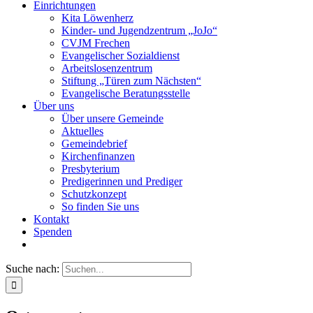
Einrichtungen
Kita Löwenherz
Kinder- und Jugendzentrum „JoJo“
CVJM Frechen
Evangelischer Sozialdienst
Arbeitslosenzentrum
Stiftung „Türen zum Nächsten“
Evangelische Beratungsstelle
Über uns
Über unsere Gemeinde
Aktuelles
Gemeindebrief
Kirchenfinanzen
Presbyterium
Predigerinnen und Prediger
Schutzkonzept
So finden Sie uns
Kontakt
Spenden
Suche nach: