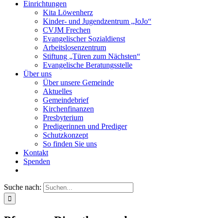
Einrichtungen
Kita Löwenherz
Kinder- und Jugendzentrum „JoJo“
CVJM Frechen
Evangelischer Sozialdienst
Arbeitslosenzentrum
Stiftung „Türen zum Nächsten“
Evangelische Beratungsstelle
Über uns
Über unsere Gemeinde
Aktuelles
Gemeindebrief
Kirchenfinanzen
Presbyterium
Predigerinnen und Prediger
Schutzkonzept
So finden Sie uns
Kontakt
Spenden
Suche nach: